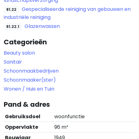
landschapsverzorging
Gespecialiseerde reiniging van gebouwen en
81.22
industriële reiniging
Glazenwassen
81.22.1
Categorieën
Beauty salon
Sanitair
Schoonmaakbedrijven
Schoonmaaker(ster)
Wonen / Huis en Tuin
Pand & adres
Gebruiksdoel
woonfunctie
Oppervlakte
96 m²
Bouwjaar
1949