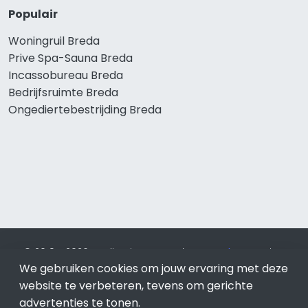
Populair
Woningruil Breda
Prive Spa-Sauna Breda
Incassobureau Breda
Bedrijfsruimte Breda
Ongediertebestrijding Breda
© 2019 - 2026 Realisatie en SEO door
SEO-bureau
Lion
We gebruiken cookies om jouw ervaring met deze
Internet. Betaal alleen voor bewezen resultaten?
SEO
optimalisatie No Cure No Pay
.
Breda
is onderdeel van Lion
website te verbeteren, tevens om gerichte
Internet.
advertenties te tonen.