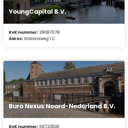
YoungCapital B.V.
KvK nummer:
28087078
Adres:
Stationsweg 1 C
Buro Nexus Noord-Nederland B.V.
KvK nummer:
69723508