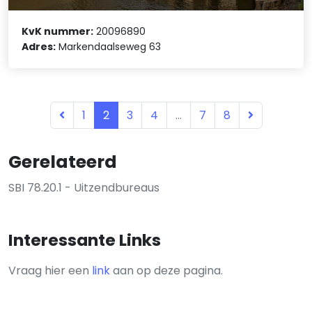
KvK nummer:
20096890
Adres:
Markendaalseweg 63
1
2
3
4
...
7
8
Gerelateerd
SBI 78.20.1 - Uitzendbureaus
Interessante Links
Vraag hier een
link
aan op deze pagina.