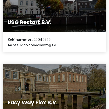
USG Restart B.V.
KvK nummer:
29049529
Adres:
Markendaalseweg 63
Easy Way Flex B.V.