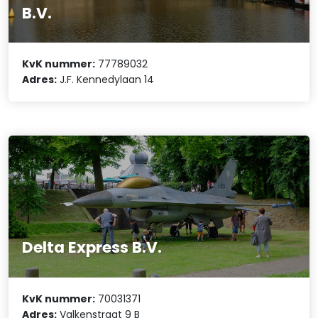
B.V.
KvK nummer:
77789032
Adres:
J.F. Kennedylaan 14
Delta Express B.V.
KvK nummer:
70031371
Adres:
Valkenstraat 9 B