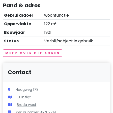
Pand & adres
Gebruiksdoel
woonfunctie
Oppervlakte
122 m²
Bouwjaar
1901
Status
Verblijfsobject in gebruik
MEER OVER DIT ADRES
Contact
Haagweg 178
Tuinzigt
Breda west
KvK nummer 85702714