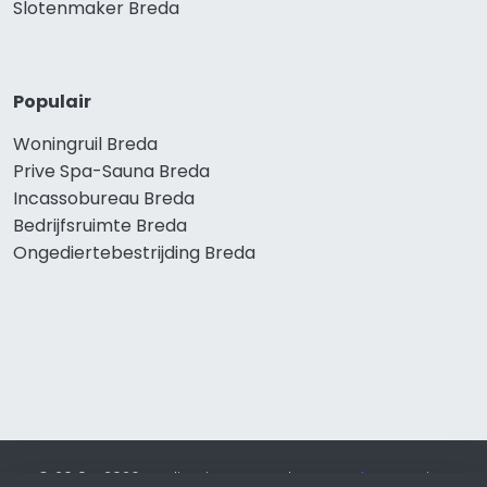
Slotenmaker Breda
Populair
Woningruil Breda
Prive Spa-Sauna Breda
Incassobureau Breda
Bedrijfsruimte Breda
Ongediertebestrijding Breda
© 2019 - 2026 Realisatie en SEO door
SEO-bureau
Lion