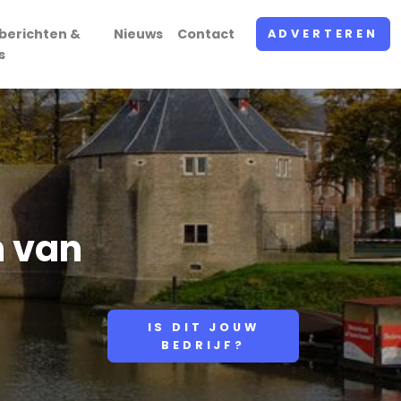
berichten &
Nieuws
Contact
ADVERTEREN
s
n van
IS DIT JOUW
BEDRIJF?