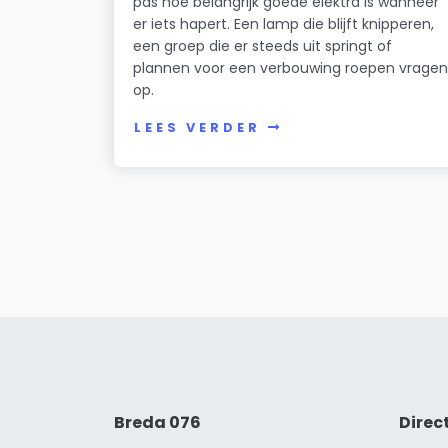
pas hoe belangrijk goede elektra is wanneer
er iets hapert. Een lamp die blijft knipperen,
een groep die er steeds uit springt of
plannen voor een verbouwing roepen vrage
op.
LEES VERDER
Breda 076
Direc