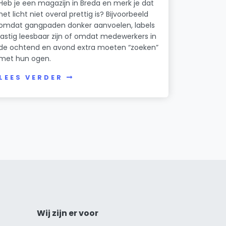
Heb je een magazijn in Breda en merk je dat
het licht niet overal prettig is? Bijvoorbeeld
omdat gangpaden donker aanvoelen, labels
lastig leesbaar zijn of omdat medewerkers in
de ochtend en avond extra moeten “zoeken”
met hun ogen.
LEES VERDER
Wij zijn er voor