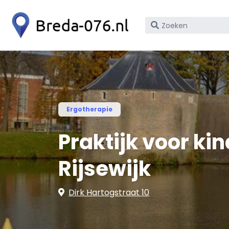
Zoek
op
bedrijfsnaam
of
KvK
nummer
Ergotherapie
Praktijk voor ki
Rijsewijk
Dirk Hartogstraat 10