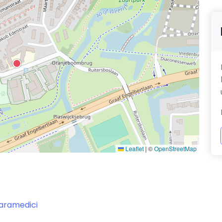
Leaflet
|
©
OpenStreetMap
paramedici