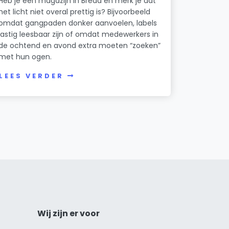
Heb je een magazijn in Breda en merk je dat
het licht niet overal prettig is? Bijvoorbeeld
omdat gangpaden donker aanvoelen, labels
lastig leesbaar zijn of omdat medewerkers in
de ochtend en avond extra moeten “zoeken”
met hun ogen.
LEES VERDER
Wij zijn er voor