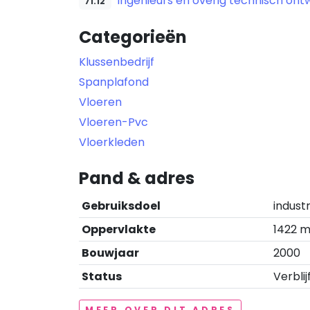
Ingenieurs en overig technisch ont
71.12
Categorieën
Klussenbedrijf
Spanplafond
Vloeren
Vloeren-Pvc
Vloerkleden
Pand & adres
Gebruiksdoel
indust
Oppervlakte
1422 m
Bouwjaar
2000
Status
Verblij
MEER OVER DIT ADRES