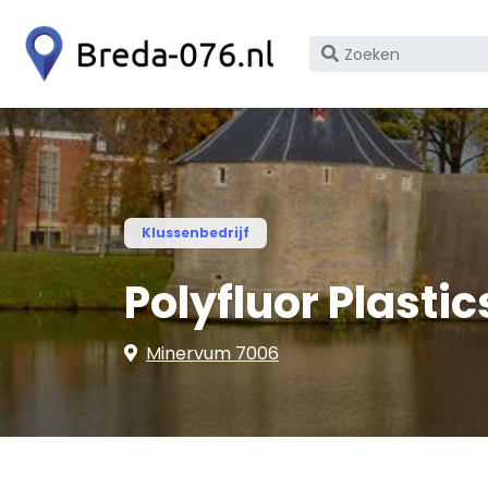
Zoek
op
bedrijfsnaam
of
KvK
nummer
Klussenbedrijf
Polyfluor Plastic
Minervum 7006