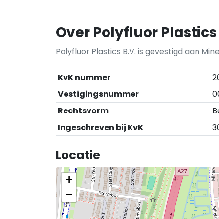
Over Polyfluor Plastics
Polyfluor Plastics B.V. is gevestigd aan Mi
KvK nummer
2
Vestigingsnummer
0
Rechtsvorm
B
Ingeschreven bij KvK
3
Locatie
+
−