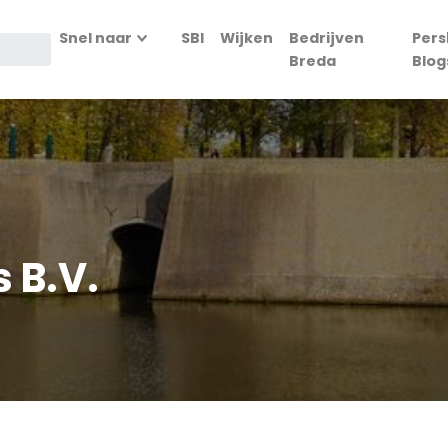
Snel naar
SBI
Wijken
Bedrijven
Pers
Breda
Blog
s B.V.