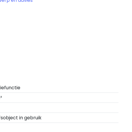
werp en advies
riefunctie
²
fsobject in gebruik