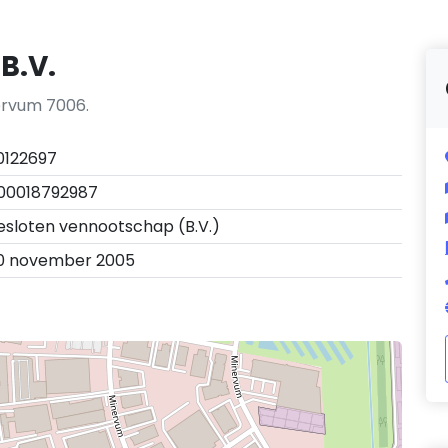
 B.V.
nervum 7006.
0122697
00018792987
esloten vennootschap (B.V.)
0 november 2005