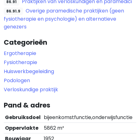
Praktijken van verloskundigen en paramedici
86.91
Overige paramedische praktijken (geen
86.91.9
fysiotherapie en psychologie) en alternatieve
genezers
Categorieën
Ergotherapie
Fysiotherapie
Huiswerkbegeleiding
Podologen
Verloskundige praktijk
Pand & adres
Gebruiksdoel
bijeenkomstfunctie,onderwijsfunctie
Oppervlakte
5862 m²
Bouwjaar
1952