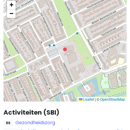
+
−
Leaflet
|
©
OpenStreetMap
Activiteiten (SBI)
Gezondheidszorg
86