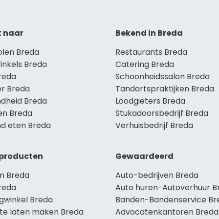
t naar
Bekend in Breda
olen Breda
Restaurants Breda
inkels Breda
Catering Breda
Breda
Schoonheidssalon Breda
r Breda
Tandartspraktijken Breda
dheid Breda
Loodgieters Breda
len Breda
Stukadoorsbedrijf Breda
d eten Breda
Verhuisbedrijf Breda
producten
Gewaardeerd
n Breda
Auto-bedrijven Breda
reda
Auto huren-Autoverhuur B
ngwinkel Breda
Banden-Bandenservice Br
te laten maken Breda
Advocatenkantoren Breda