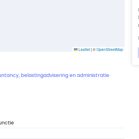
Leaflet
|
©
OpenStreetMap
ntancy, belastingadvisering en administratie
unctie