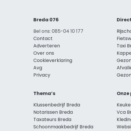
Breda 076
Direc
Bel ons: 085-04 10 177
Rijsch
Contact
Fietsw
Adverteren
Taxi 
Over ons
Kappe
Cookieverklaring
Gezon
Avg
Afval
Privacy
Gezon
Thema’s
Onze 
Klussenbedrijf Breda
Keuke
Notarissen Breda
Vca B
Taxateurs Breda
Kledi
Schoonmaakbedrijf Breda
Websi