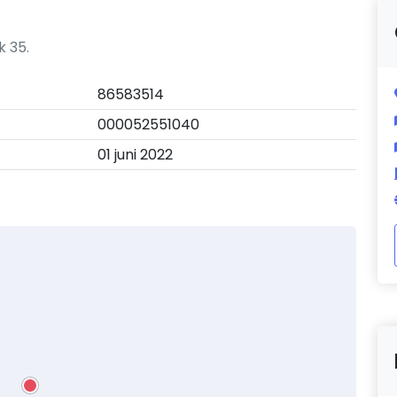
k 35.
86583514
000052551040
01 juni 2022