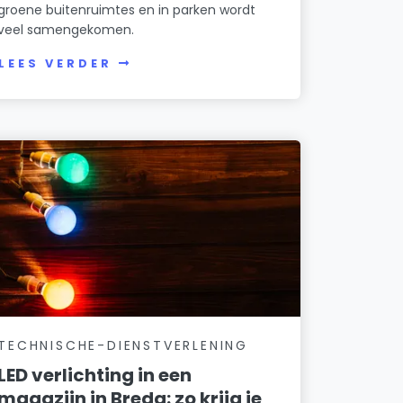
groene buitenruimtes en in parken wordt
veel samengekomen.
LEES VERDER
TECHNISCHE-DIENSTVERLENING
LED verlichting in een
magazijn in Breda: zo krijg je