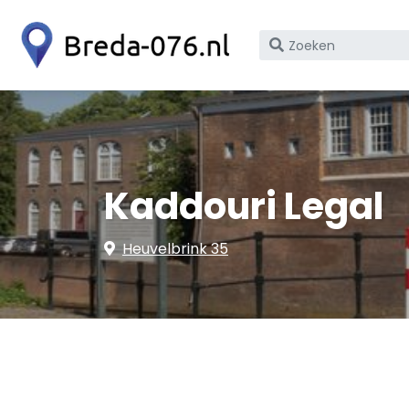
Zoek
op
bedrijfsnaam
of
KvK
nummer
Kaddouri Legal
Heuvelbrink 35