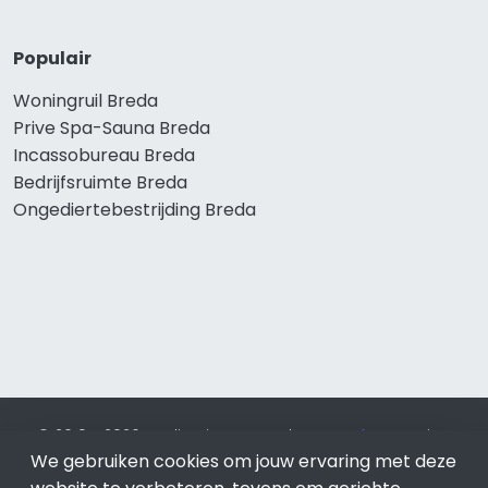
Populair
Woningruil Breda
Prive Spa-Sauna Breda
Incassobureau Breda
Bedrijfsruimte Breda
Ongediertebestrijding Breda
© 2019 - 2026 Realisatie en SEO door
SEO-bureau
Lion
We gebruiken cookies om jouw ervaring met deze
Internet. Betaal alleen voor bewezen resultaten?
SEO
optimalisatie No Cure No Pay
.
Breda
is onderdeel van Lion