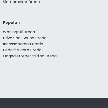
Slotenmaker Breda
Populair
Woningruil Breda
Prive Spa-Sauna Breda
Incassobureau Breda
Bedrijfsruimte Breda
Ongediertebestrijding Breda
© 2019 - 2026 Realisatie en SEO door
SEO-bureau
Lion