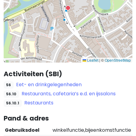
Leaflet
|
©
OpenStreetMap
Activiteiten (SBI)
Eet- en drinkgelegenheden
56
Restaurants, cafetaria’s e.d. en ijssalons
56.10
Restaurants
56.10.1
Pand & adres
Gebruiksdoel
winkelfunctie,bijeenkomstfunctie