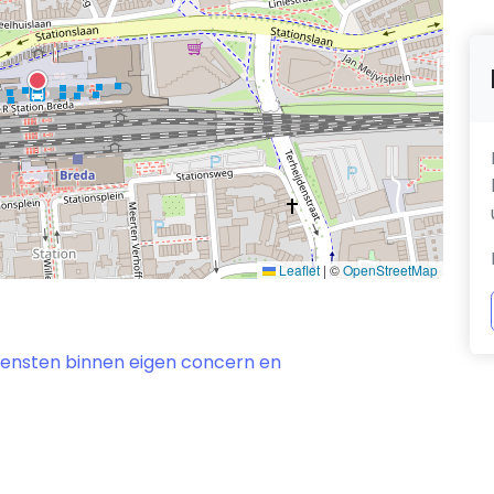
Leaflet
|
©
OpenStreetMap
diensten binnen eigen concern en