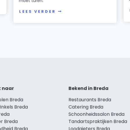
moet turen.
LEES VERDER
t naar
Bekend in Breda
olen Breda
Restaurants Breda
inkels Breda
Catering Breda
Breda
Schoonheidssalon Breda
r Breda
Tandartspraktijken Breda
dheid Breda
Loodgieters Breda