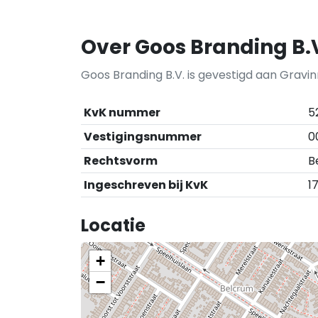
Over Goos Branding B.
Goos Branding B.V. is gevestigd aan Gravi
KvK nummer
5
Vestigingsnummer
0
Rechtsvorm
B
Ingeschreven bij KvK
1
Locatie
+
−