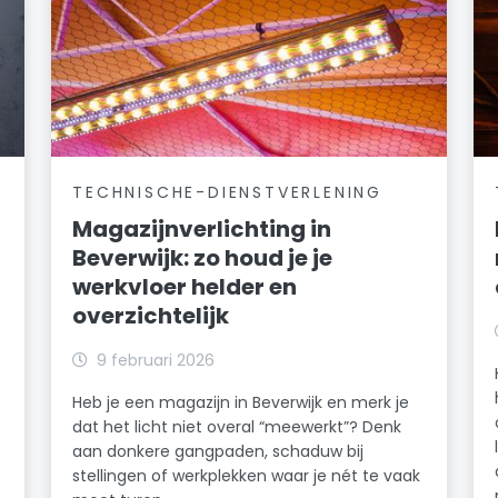
TECHNISCHE-DIENSTVERLENING
Magazijnverlichting in
Beverwijk: zo houd je je
werkvloer helder en
overzichtelijk
k
9 februari 2026
Heb je een magazijn in Beverwijk en merk je
dat het licht niet overal “meewerkt”? Denk
n
aan donkere gangpaden, schaduw bij
stellingen of werkplekken waar je nét te vaak