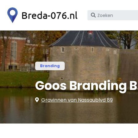
Zoek
op
bedrijfsnaam
of
KvK
nummer
Branding
Goos Branding B
Gravinnen van Nassaublvd 89