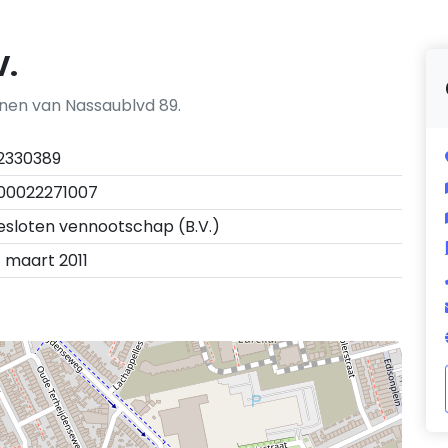
V.
nnen van Nassaublvd 89.
2330389
00022271007
esloten vennootschap (B.V.)
7 maart 2011