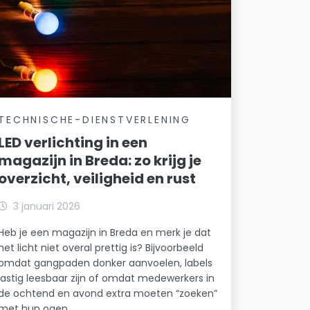
TECHNISCHE-DIENSTVERLENING
LED verlichting in een
magazijn in Breda: zo krijg je
overzicht, veiligheid en rust
3 januari 2026
Heb je een magazijn in Breda en merk je dat
het licht niet overal prettig is? Bijvoorbeeld
omdat gangpaden donker aanvoelen, labels
lastig leesbaar zijn of omdat medewerkers in
de ochtend en avond extra moeten “zoeken”
met hun ogen.