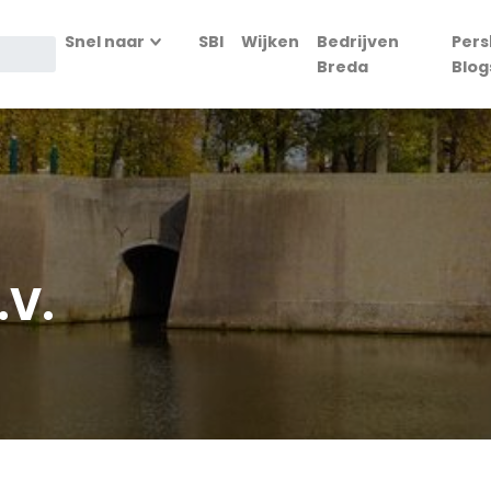
Snel naar
SBI
Wijken
Bedrijven
Pers
Breda
Blog
.V.