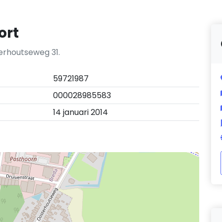
ort
terhoutseweg 31.
59721987
000028985583
14 januari 2014