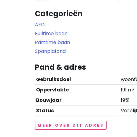
Categorieën
AED
Fulltime baan
Parttime baan
Spanplafond
Pand & adres
Gebruiksdoel
woonf
Oppervlakte
191 m²
Bouwjaar
1951
Status
Verblij
MEER OVER DIT ADRES