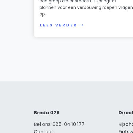
een groep die er steeds uit springt of
plannen voor een verbouwing roepen vrage
op.
LEES VERDER
Breda 076
Direc
Bel ons: 085-04 10 177
Rijsch
Contact
Fietsw