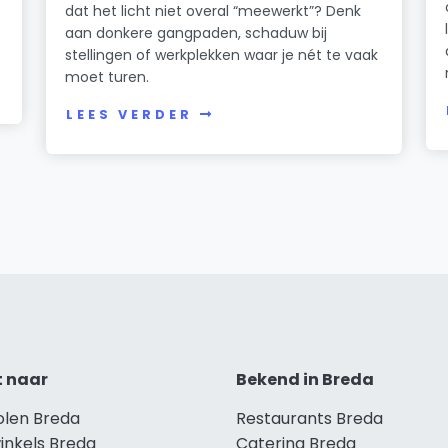
dat het licht niet overal “meewerkt”? Denk
n
aan donkere gangpaden, schaduw bij
stellingen of werkplekken waar je nét te vaak
moet turen.
LEES VERDER
t naar
Bekend in Breda
olen Breda
Restaurants Breda
inkels Breda
Catering Breda