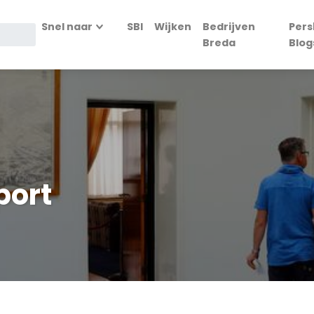
Snel naar
SBI
Wijken
Bedrijven
Pers
Breda
Blog
port