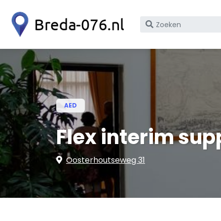
Zoek
op
bedrijfsnaam
of
KvK
nummer
AED
Flex interim sup
Oosterhoutseweg 31