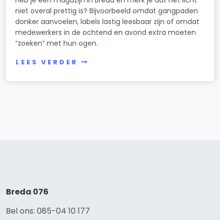
Heb je een magazijn in Breda en merk je dat het licht
niet overal prettig is? Bijvoorbeeld omdat gangpaden
donker aanvoelen, labels lastig leesbaar zijn of omdat
medewerkers in de ochtend en avond extra moeten
“zoeken” met hun ogen.
LEES VERDER
Breda 076
Bel ons: 085-04 10 177