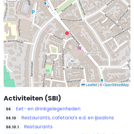
Leaflet
|
©
OpenStreetMap
Activiteiten (SBI)
Eet- en drinkgelegenheden
56
Restaurants, cafetaria’s e.d. en ijssalons
56.10
Restaurants
56.10.1