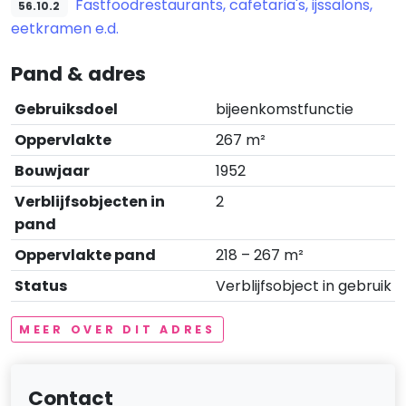
Fastfoodrestaurants, cafetaria's, ijssalons,
56.10.2
eetkramen e.d.
Pand & adres
Gebruiksdoel
bijeenkomstfunctie
Oppervlakte
267 m²
Bouwjaar
1952
Verblijfsobjecten in
2
pand
Oppervlakte pand
218 – 267 m²
Status
Verblijfsobject in gebruik
MEER OVER DIT ADRES
Contact