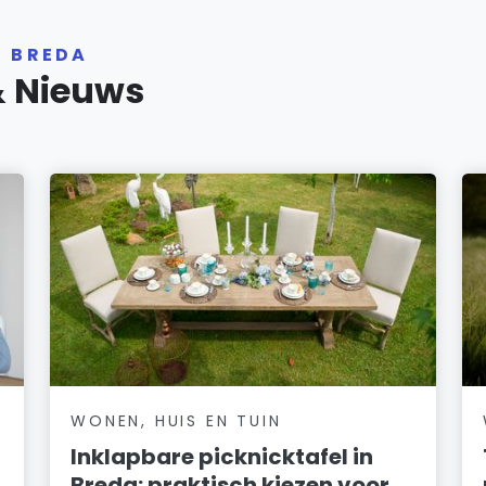
R BREDA
& Nieuws
WONEN, HUIS EN TUIN
Inklapbare picknicktafel in
Breda: praktisch kiezen voor