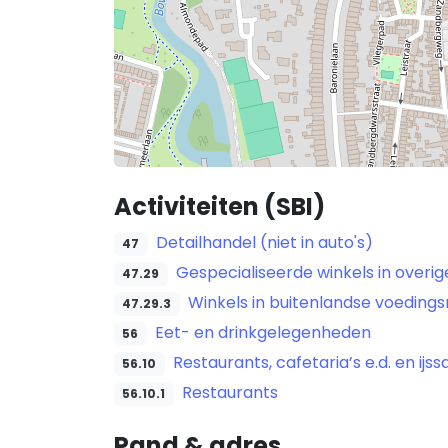
Activiteiten (SBI)
Detailhandel (niet in auto's)
47
Gespecialiseerde winkels in overi
47.29
Winkels in buitenlandse voeding
47.29.3
Eet- en drinkgelegenheden
56
Restaurants, cafetaria’s e.d. en ijss
56.10
Restaurants
56.10.1
Pand & adres