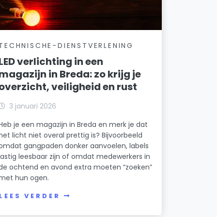
TECHNISCHE-DIENSTVERLENING
LED verlichting in een
magazijn in Breda: zo krijg je
overzicht, veiligheid en rust
3 januari 2026
Heb je een magazijn in Breda en merk je dat
het licht niet overal prettig is? Bijvoorbeeld
omdat gangpaden donker aanvoelen, labels
lastig leesbaar zijn of omdat medewerkers in
de ochtend en avond extra moeten “zoeken”
met hun ogen.
LEES VERDER