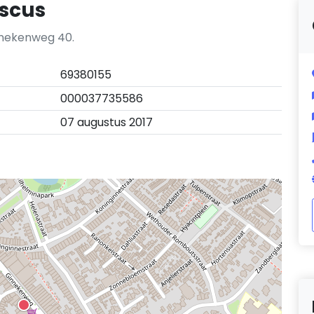
scus
nnekenweg 40.
69380155
000037735586
07 augustus 2017