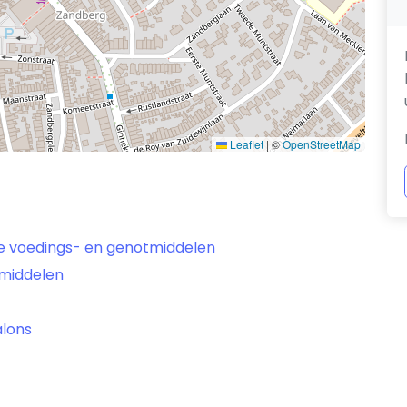
Leaflet
|
©
OpenStreetMap
ge voedings- en genotmiddelen
smiddelen
alons