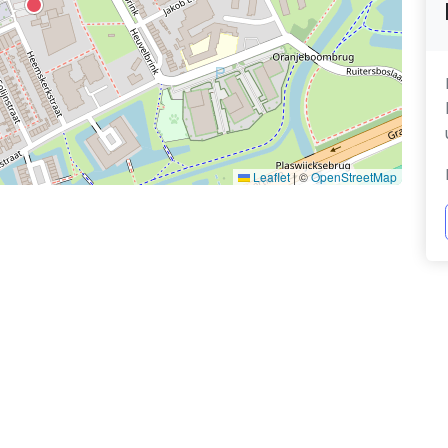
Leaflet
|
©
OpenStreetMap