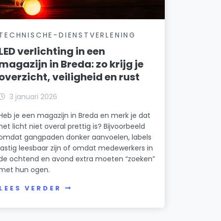
TECHNISCHE-DIENSTVERLENING
LED verlichting in een
magazijn in Breda: zo krijg je
overzicht, veiligheid en rust
3 januari 2026
Heb je een magazijn in Breda en merk je dat
het licht niet overal prettig is? Bijvoorbeeld
omdat gangpaden donker aanvoelen, labels
lastig leesbaar zijn of omdat medewerkers in
de ochtend en avond extra moeten “zoeken”
met hun ogen.
LEES VERDER