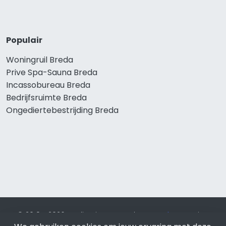
Populair
Woningruil Breda
Prive Spa-Sauna Breda
Incassobureau Breda
Bedrijfsruimte Breda
Ongediertebestrijding Breda
© 2019 - 2026 Realisatie en SEO door
SEO-bureau
Lion