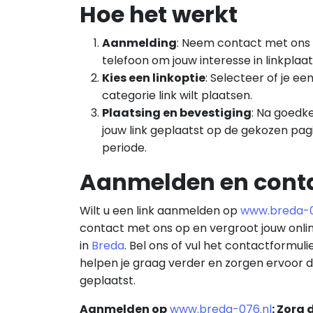
Hoe het werkt
Aanmelding
: Neem contact met ons 
telefoon om jouw interesse in linkplaa
Kies een linkoptie
: Selecteer of je e
categorie link wilt plaatsen.
Plaatsing en bevestiging
: Na goedk
jouw link geplaatst op de gekozen pa
periode.
Aanmelden en cont
Wilt u een link aanmelden op
www.breda-0
contact met ons op en vergroot jouw onli
in
Breda
. Bel ons of vul het contactformuli
helpen je graag verder en zorgen ervoor da
geplaatst.
Aanmelden op
www.breda-076.nl
: Zorg 