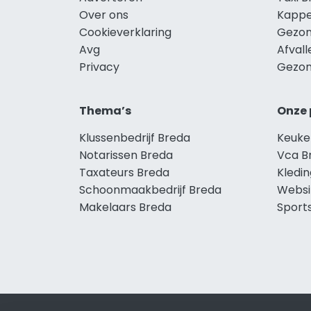
Over ons
Kappe
Cookieverklaring
Gezon
Avg
Afval
Privacy
Gezon
Thema’s
Onze 
Klussenbedrijf Breda
Keuke
Notarissen Breda
Vca B
Taxateurs Breda
Kledi
Schoonmaakbedrijf Breda
Websi
Makelaars Breda
Sport