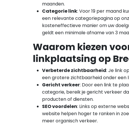
maanden.
Categorie link
: Voor 19 per maand kun
een relevante categoriepagina op onze
kosteneffectieve manier om uw doelgr
geldt een minimale afname van 3 ma
Waarom kiezen voo
linkplaatsing op Br
Verbeterde zichtbaarheid
: Je link 
een grotere zichtbaarheid onder een lo
Gericht verkeer
: Door een link te pla
categorie, bereik je gericht verkeer da
producten of diensten.
SEO voordelen
: Links op externe web
website helpen hoger te ranken in zoe
meer organisch verkeer.