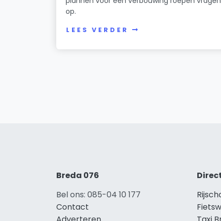
plannen voor een verbouwing roepen vrage
op.
LEES VERDER
Breda 076
Direc
Bel ons: 085-04 10 177
Rijsch
Contact
Fietsw
Adverteren
Taxi 