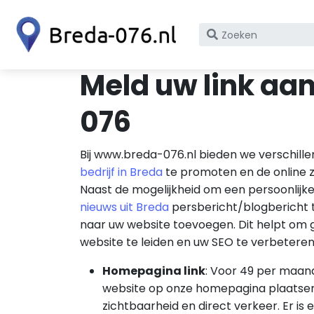
Zoek
op
bedrijfsnaam
Meld uw link aa
of
KvK
076
nummer
Bij www.breda-076.nl bieden we verschill
bedrijf in Breda
te promoten en de online z
Naast de mogelijkheid om een persoonlijke
nieuws uit Breda
persbericht/blogbericht te
naar uw website toevoegen. Dit helpt om 
website te leiden en uw SEO te verbeteren
Homepagina link
: Voor 49 per maand
website op onze homepagina plaatsen.
zichtbaarheid en direct verkeer. Er i