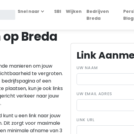
Snel naar
SBI
Wijken
Bedrijven
Pers
Breda
Blog
n op Breda
Link Aanme
ende manieren om jouw
UW NAAM
ichtbaarheid te vergroten.
 bedrijfspagina of een
 plaatsen, kun je ook links
UW EMAIL ADRES
gericht verkeer naar jouw
.
 kunt u een link naar jouw
LINK URL
 Dit zorgt voor maximale
s een minimale afname van 3