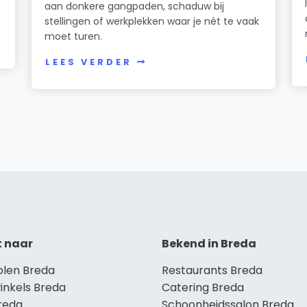
n
aan donkere gangpaden, schaduw bij
stellingen of werkplekken waar je nét te vaak
moet turen.
LEES VERDER
t naar
Bekend in Breda
olen Breda
Restaurants Breda
inkels Breda
Catering Breda
Breda
Schoonheidssalon Breda