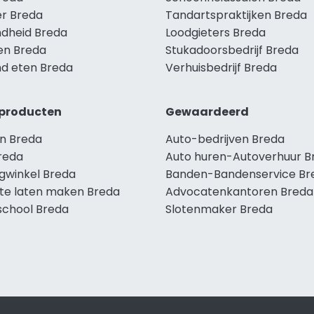
r Breda
Tandartspraktijken Breda
dheid Breda
Loodgieters Breda
len Breda
Stukadoorsbedrijf Breda
d eten Breda
Verhuisbedrijf Breda
producten
Gewaardeerd
n Breda
Auto-bedrijven Breda
reda
Auto huren-Autoverhuur B
ngwinkel Breda
Banden-Bandenservice Br
te laten maken Breda
Advocatenkantoren Breda
school Breda
Slotenmaker Breda