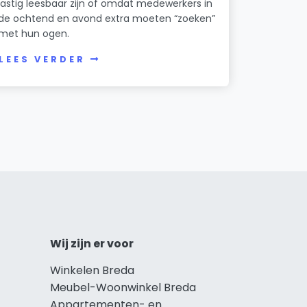
lastig leesbaar zijn of omdat medewerkers in
de ochtend en avond extra moeten “zoeken”
met hun ogen.
LEES VERDER
Wij zijn er voor
Winkelen Breda
Meubel-Woonwinkel Breda
Appartementen- en