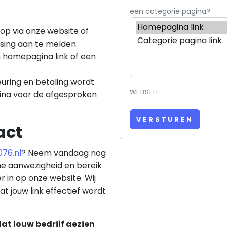
een categorie pagina?
op via onze website of
tsing aan te melden.
en homepagina link of een
euring en betaling wordt
WEBSITE
gina voor de afgesproken
VERSTUREN
act
76.nl
? Neem vandaag nog
ne aanwezigheid en bereik
er in op onze website. Wij
t jouw link effectief wordt
dat jouw bedrijf gezien